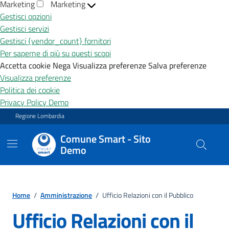
Marketing
Marketing
Gestisci opzioni
Gestisci servizi
Gestisci {vendor_count} fornitori
Per saperne di più su questi scopi
Accetta cookie
Nega
Visualizza preferenze
Salva preferenze
Visualizza preferenze
Politica dei cookie
Privacy Policy Demo
Vai ai contenuti
Vai al footer
Regione Lombardia
Comune Smart - Sito
Demo
Home
/
Amministrazione
/
Ufficio Relazioni con il Pubblico
Ufficio Relazioni con il