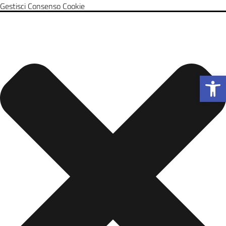
Gestisci Consenso Cookie
Apri la b