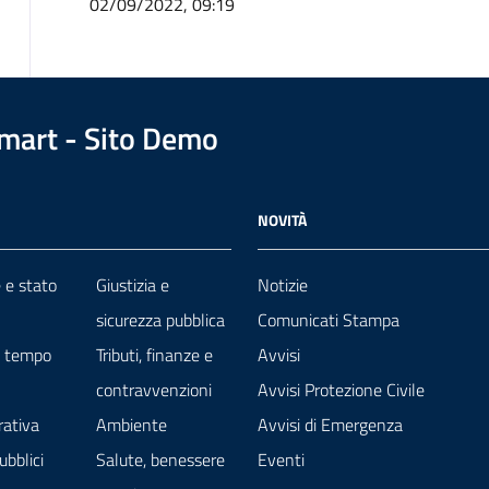
02/09/2022, 09:19
art - Sito Demo
NOVITÀ
 e stato
Giustizia e
Notizie
sicurezza pubblica
Comunicati Stampa
e tempo
Tributi, finanze e
Avvisi
contravvenzioni
Avvisi Protezione Civile
rativa
Ambiente
Avvisi di Emergenza
ubblici
Salute, benessere
Eventi