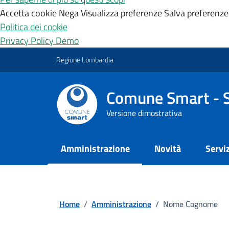
Accetta cookie
Nega
Visualizza preferenze
Salva preferenze
Politica dei cookie
Privacy Policy Demo
Vai ai contenuti
Vai al footer
Regione Lombardia
Comune Smart - 
Versione dimostrativa
Amministrazione
Novità
Serviz
Home
/
Amministrazione
/
Nome Cognome