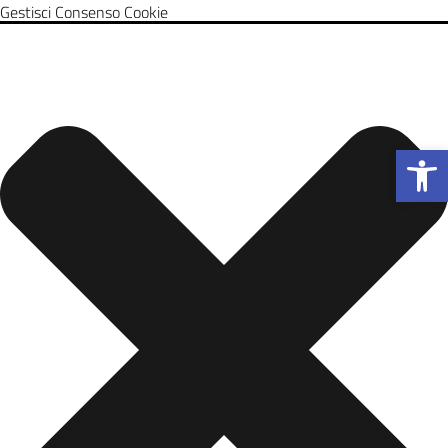
Gestisci Consenso Cookie
Apri la b