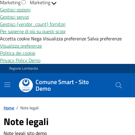
Marketing
Marketing
Gestisci opzioni
Gestisci servizi
Gestisci {vendor_count} fornitori
Per saperne di più su questi scopi
Accetta cookie
Nega
Visualizza preferenze
Salva preferenze
Visualizza preferenze
Politica dei cookie
Privacy Policy Demo
Vai ai contenuti
Vai al footer
Regione Lombardia
Comune Smart - Sito
Demo
Home
/
Note legali
Note legali
Note legali sito demo