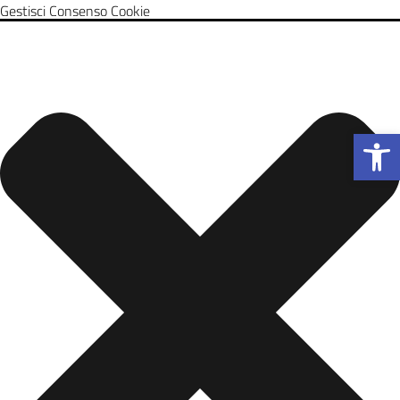
Gestisci Consenso Cookie
Apri la b