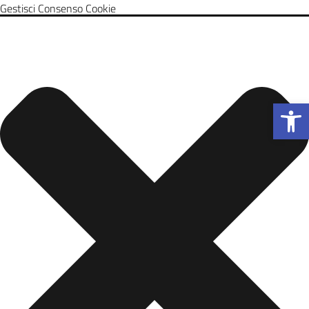
Gestisci Consenso Cookie
Apri la b