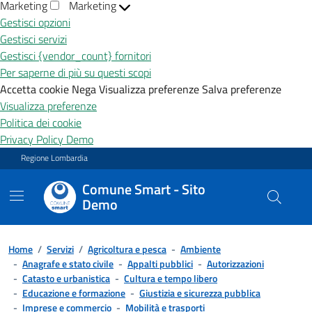
Marketing
Marketing
Gestisci opzioni
Gestisci servizi
Gestisci {vendor_count} fornitori
Per saperne di più su questi scopi
Accetta cookie
Nega
Visualizza preferenze
Salva preferenze
Visualizza preferenze
Politica dei cookie
Privacy Policy Demo
Vai ai contenuti
Vai al footer
Regione Lombardia
Comune Smart - Sito
Demo
Home
/
Servizi
/
Agricoltura e pesca
-
Ambiente
-
Anagrafe e stato civile
-
Appalti pubblici
-
Autorizzazioni
-
Catasto e urbanistica
-
Cultura e tempo libero
-
Educazione e formazione
-
Giustizia e sicurezza pubblica
-
Imprese e commercio
-
Mobilità e trasporti