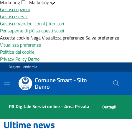
Marketing
Marketing
Gestisci opzioni
Gestisci servizi
Gestisci {vendor_count} fornitori
Per saperne di più su questi scopi
Accetta cookie
Nega
Visualizza preferenze
Salva preferenze
Visualizza preferenze
Politica dei cookie
Privacy Policy Demo
Vai ai contenuti
Vai al footer
Regione Lombardia
Comune Smart - Sito
Demo
Comune Smart - Sito Demo
Contenuti in evidenza
PA Digitale Servizi online - Area Privata
Dettagli
Ultime news