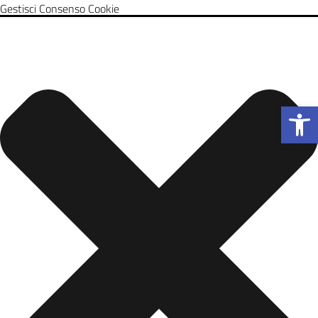
Gestisci Consenso Cookie
Apri la b