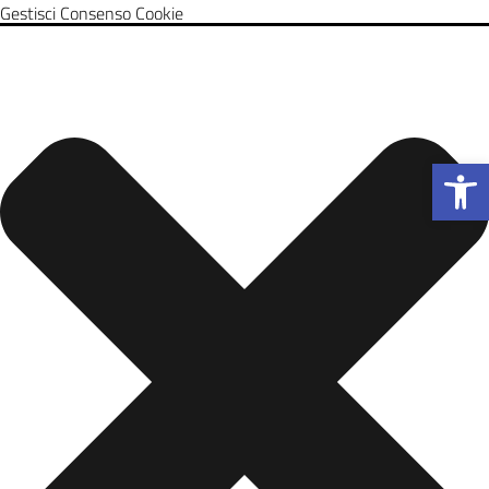
Gestisci Consenso Cookie
Apri la b