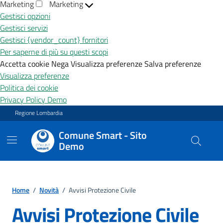
Marketing
Marketing
Gestisci opzioni
Gestisci servizi
Gestisci {vendor_count} fornitori
Per saperne di più su questi scopi
Accetta cookie
Nega
Visualizza preferenze
Salva preferenze
Visualizza preferenze
Politica dei cookie
Privacy Policy Demo
Vai ai contenuti
Vai al footer
Regione Lombardia
Comune Smart - Sito
Demo
Home
/
Novità
/
Avvisi Protezione Civile
Avvisi Protezione Civile