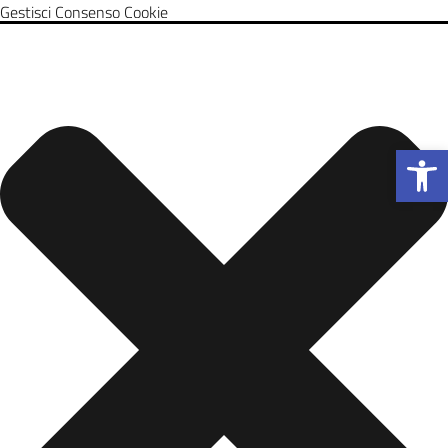
Gestisci Consenso Cookie
Apri la b