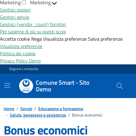
Marketing
Marketing
Gestisci opzioni
Gestisci servizi
Gestisci {vendor_count} fornitori
Per saperne di più su questi scopi
Accetta cookie
Nega
Visualizza preferenze
Salva preferenze
Visualizza preferenze
Politica dei cookie
Privacy Policy Demo
Vai ai contenuti
Vai al footer
Regione Lombardia
Comune Smart - Sito
Demo
Home
/
Servizi
/
Educazione e formazione
-
Salute, benessere e assistenza
/
Bonus economici
Bonus economici