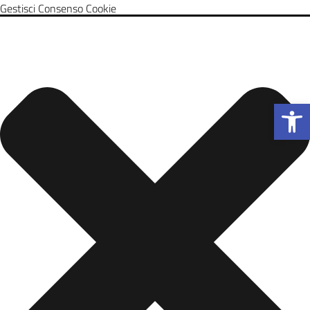
Gestisci Consenso Cookie
Apri la b