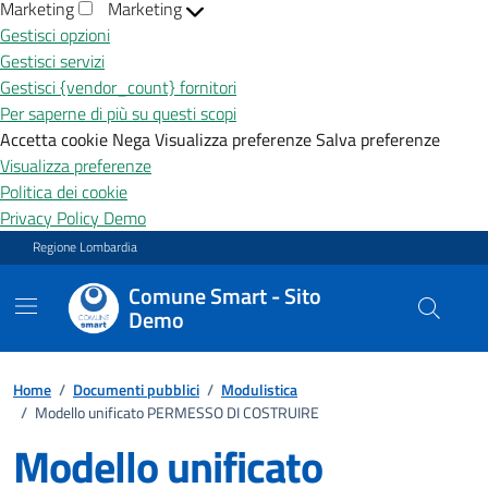
Marketing
Marketing
Gestisci opzioni
Gestisci servizi
Gestisci {vendor_count} fornitori
Per saperne di più su questi scopi
Accetta cookie
Nega
Visualizza preferenze
Salva preferenze
Visualizza preferenze
Politica dei cookie
Privacy Policy Demo
Vai ai contenuti
Vai al footer
Regione Lombardia
Comune Smart - Sito
Demo
Home
/
Documenti pubblici
/
Modulistica
/
Modello unificato PERMESSO DI COSTRUIRE
Modello unificato