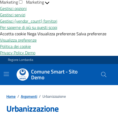
Marketing
Marketing
Gestisci opzioni
Gestisci servizi
Gestisci {vendor_count} fornitori
Per saperne di più su questi scopi
Accetta cookie
Nega
Visualizza preferenze
Salva preferenze
Visualizza preferenze
Politica dei cookie
Privacy Policy Demo
Vai ai contenuti
Vai al footer
Regione Lombardia
Comune Smart - Sito
Demo
Home
/
Argomenti
/
Urbanizzazione
Urbanizzazione