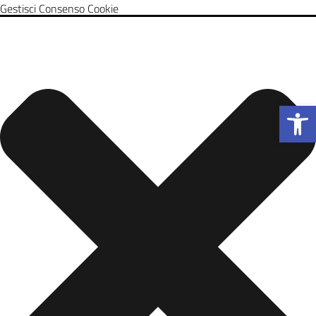
Gestisci Consenso Cookie
Apri la b