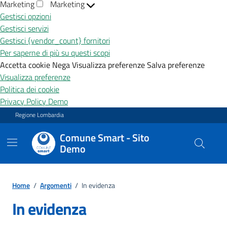
Marketing
Marketing
Gestisci opzioni
Gestisci servizi
Gestisci {vendor_count} fornitori
Per saperne di più su questi scopi
Accetta cookie
Nega
Visualizza preferenze
Salva preferenze
Visualizza preferenze
Politica dei cookie
Privacy Policy Demo
Vai ai contenuti
Vai al footer
Regione Lombardia
Comune Smart - Sito
Demo
Home
/
Argomenti
/
In evidenza
In evidenza