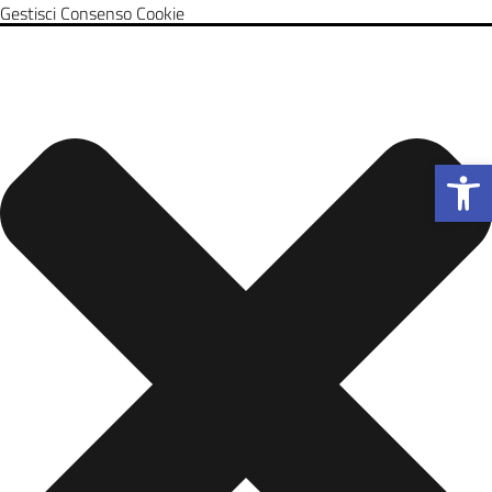
Gestisci Consenso Cookie
Apri la b