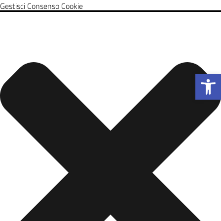
Gestisci Consenso Cookie
Apri la b