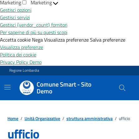
Marketing
Marketing
Gestisci opzioni
Gestisci servizi
Gestisci {vendor_count} fornitori
Per saperne di più su questi scopi
Accetta cookie
Nega
Visualizza preferenze
Salva preferenze
Visualizza preferenze
Politica dei cookie
Privacy Policy Demo
Vai ai contenuti
Vai al footer
Regione Lombardia
Comune Smart - Sito
Demo
Home
/
Unità Organizzative
/
struttura amministrativa
/
ufficio
ufficio