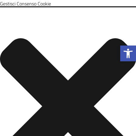
Gestisci Consenso Cookie
Apri la b