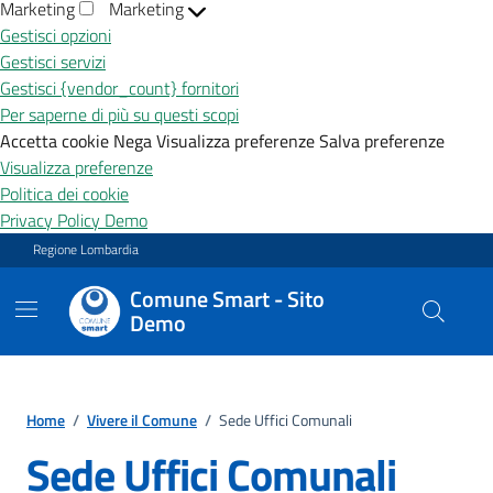
Marketing
Marketing
Gestisci opzioni
Gestisci servizi
Gestisci {vendor_count} fornitori
Per saperne di più su questi scopi
Accetta cookie
Nega
Visualizza preferenze
Salva preferenze
Visualizza preferenze
Politica dei cookie
Privacy Policy Demo
Vai ai contenuti
Vai al footer
Regione Lombardia
Comune Smart - Sito
Demo
Home
/
Vivere il Comune
/
Sede Uffici Comunali
Sede Uffici Comunali