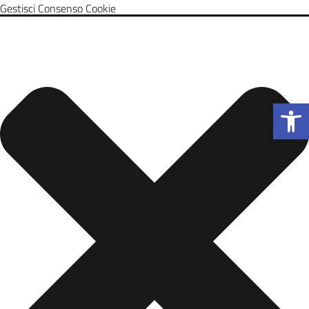
Gestisci Consenso Cookie
Apri la b