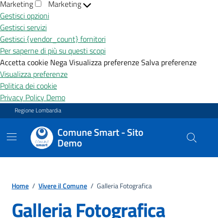
Marketing
Marketing
Gestisci opzioni
Gestisci servizi
Gestisci {vendor_count} fornitori
Per saperne di più su questi scopi
Accetta cookie
Nega
Visualizza preferenze
Salva preferenze
Visualizza preferenze
Politica dei cookie
Privacy Policy Demo
Vai ai contenuti
Vai al footer
Regione Lombardia
Comune Smart - Sito
Demo
Home
/
Vivere il Comune
/
Galleria Fotografica
Galleria Fotografica