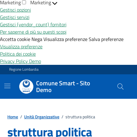
Marketing
Marketing
Gestisci opzioni
Gestisci servizi
Gestisci {vendor_count} fornitori
Per saperne di più su questi scopi
Accetta cookie
Nega
Visualizza preferenze
Salva preferenze
Visualizza preferenze
Politica dei cookie
Privacy Policy Demo
Vai ai contenuti
Vai al footer
Regione Lombardia
Comune Smart - Sito
Demo
Home
/
Unità Organizzative
/
struttura politica
struttura politica