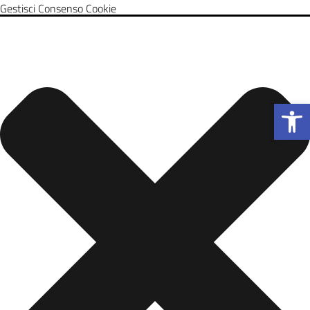
Gestisci Consenso Cookie
Apri la b