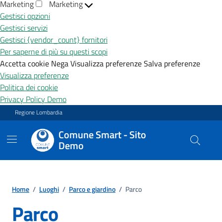
Marketing
Marketing
Gestisci opzioni
Gestisci servizi
Gestisci {vendor_count} fornitori
Per saperne di più su questi scopi
Accetta cookie
Nega
Visualizza preferenze
Salva preferenze
Visualizza preferenze
Politica dei cookie
Privacy Policy Demo
Vai ai contenuti
Vai al footer
Regione Lombardia
Comune Smart - Sito
Demo
Home
/
Luoghi
/
Parco e giardino
/
Parco
Parco