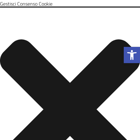
Gestisci Consenso Cookie
Apri la b