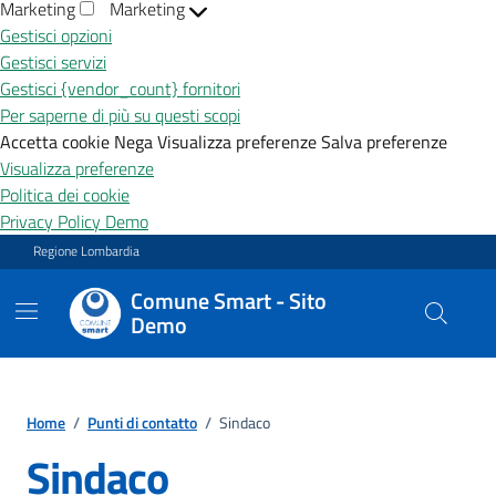
Marketing
Marketing
Gestisci opzioni
Gestisci servizi
Gestisci {vendor_count} fornitori
Per saperne di più su questi scopi
Accetta cookie
Nega
Visualizza preferenze
Salva preferenze
Visualizza preferenze
Politica dei cookie
Privacy Policy Demo
Vai ai contenuti
Vai al footer
Regione Lombardia
Comune Smart - Sito
Demo
Home
/
Punti di contatto
/
Sindaco
Sindaco