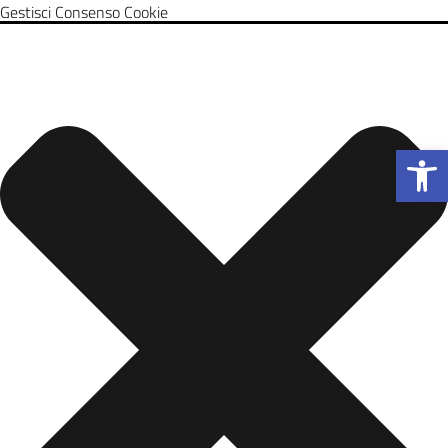
Gestisci Consenso Cookie
Apri la b