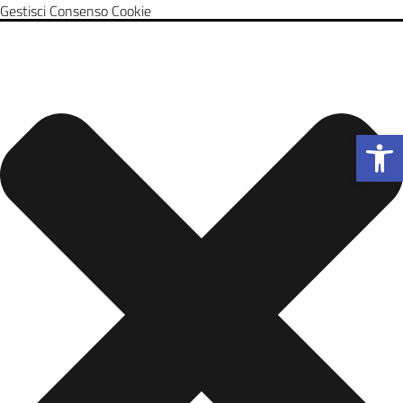
Gestisci Consenso Cookie
Apri la b