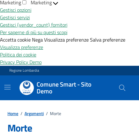
Marketing
Marketing
Gestisci opzioni
Gestisci servizi
Gestisci {vendor_count} fornitori
Per saperne di più su questi scopi
Accetta cookie
Nega
Visualizza preferenze
Salva preferenze
Visualizza preferenze
Politica dei cookie
Privacy Policy Demo
Vai ai contenuti
Vai al footer
Regione Lombardia
Comune Smart - Sito
Demo
Home
/
Argomenti
/
Morte
Morte